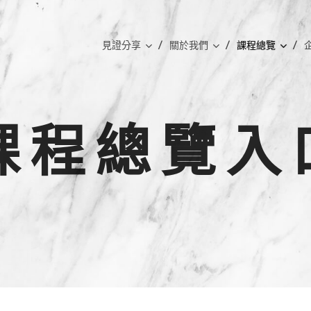
見證分享
關於我們
課程總覽
 程 總 覽 入