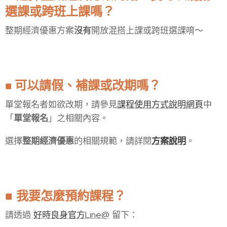
選課或跨班上課嗎？
整期經濟優惠方案
沒有
開放混搭上課或跨班選課唷～
可以請假、補課或改期嗎？
■
單堂報名者如欲改期，請參見
課程使用方式說明網頁
中
「
單堂報名
」之相關內容。
選擇
整期經濟優惠
的相關規範，請詳閱
方案說明
。
我要怎麼預約課程？
■
請透過
好
時良身官方Line@
留下：