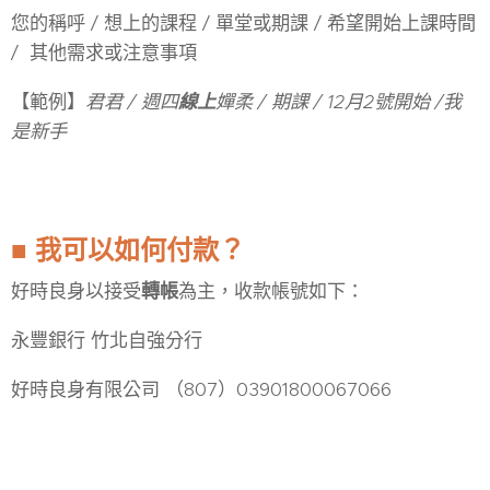
您的稱呼 / 想上的課程 / 單堂或期課 / 希望開始上課時間
/ 其他需求或注意事項
【範例】
君君 / 週四
線上
嬋柔 / 期課 / 12月2號開始 /我
是新手
我可以
如何付款？
■
好時良身以接受
轉帳
為主，收款帳號如下：
永豐銀行 竹北自強分行
好時良身有限公司 （807）03901800067066