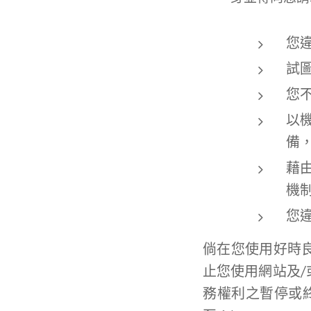
您
試
您
以
備
藉
機
您
倘在您使用好時
止您使用網站及/
務權利之暫停或