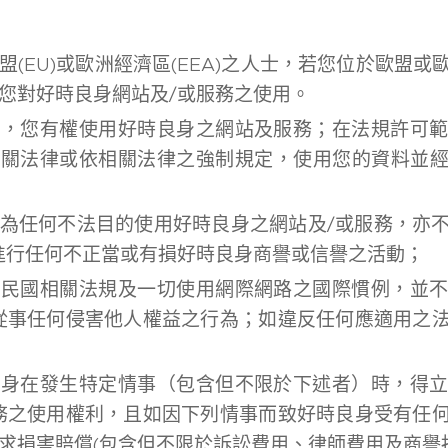
盟(EU)或歐洲經濟區(EEA)之人士，若您位於歐盟
您對好時良身網站及/或服務之使用。
規，您有權使用好時良身之網站及服務；在法規許可
相關法律或依相關法律之強制規定，使用您的資料並
為任何不法目的使用好時良身之網站及/或服務，亦
進行任何不正當或有損好時良身商譽或信譽之活動；
華民國相關法規及一切使用網際網路之國際慣例，並
從事任何侵害他人權益之行為；如違反任何應適用之
良身在發生特定情事（包含但不限於下述者）時，得
務之使用權利，且如因下列情事而致好時良身受有任
求損害賠償(包含但不限於訴訟費用、律師費用及商譽