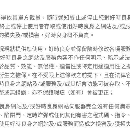
得依其單方裁量，隨時通知終止或停止您對好時良
終止或停止使用者存取或使用好時良身之網站及/或
的損失及/或損害，好時良身概不負責。
況現狀提供您使用，好時良身並保留隨時修改各項服
好時良身之網站及服務內容不作任何明示、暗示或
於品質、效能、無侵權、適售性或特定用途適用性之
衍生之擔保。在不受限上述條款之前提下，且在法律
時良身之網站及/或服務及/或其所含功能可被存取、
整或無錯誤，亦不保證瑕疵（如有）會被更正；
良身網站及/或好時良身網站伺服器完全沒有任何病
、陷阱門、定時炸彈或任何其他有害之程式碼、指令
使用好時良身之網站及/或服務而造成之損害及/獲損