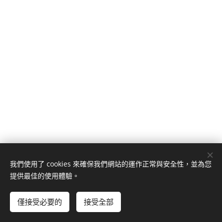
我們使用了 cookies 來確保我們網站的運作正常與安全性，並為您
Facebook粉絲專頁
Line@官方帳號
提供最佳的使用體驗。
網站由好時良身有限公司版權所有
Cookies
僅接受必要的
接受全部