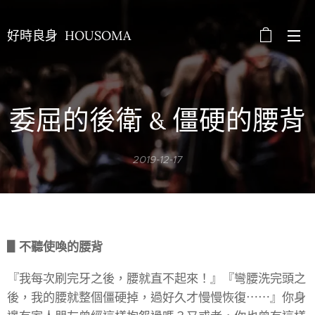
好時良身 HOUSOMA
委屈的後衛
僵硬的腰背
&
2019-12-17
▋不聽使喚的腰背
『我每次刷完牙之後，腰就直不起來！』『彎腰洗完頭之
後，我的腰就整個僵硬掉，過好久才慢慢恢復⋯⋯』你身