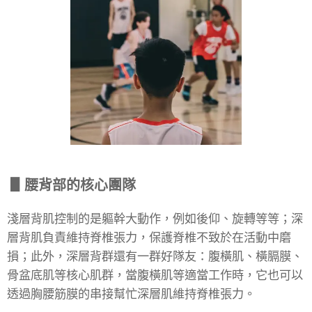
▋腰背部的核心團隊
淺層背肌控制的是軀幹大動作，例如後仰、旋轉等等；深
層背肌負責維持脊椎張力，保護脊椎不致於在活動中磨
損；此外，深層背群還有一群好隊友：腹橫肌、橫膈膜、
骨盆底肌等核心肌群，當腹橫肌等適當工作時，它也可以
透過胸腰筋膜的串接幫忙深層肌維持脊椎張力。