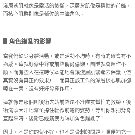
淺層背肌就像是靈活的後衛，深層背肌像是穩健的前鋒，
而核心肌群則像是輔佐的中鋒角色。
▋角色錯亂的影響
當我們缺少身體活動，或是活動不均時，有時的確會有不
適感。這就好像中鋒或前鋒偶爾偷懶，團隊就會運作不
順。而有些人在這時候本能地會讓淺層肌緊繃去保護（但
其實沒有真正的效果），而真正該工作的深層核心肌群卻
晾在一旁，沒有好好發揮作用。
這就像是那個叫後衛去站前鋒還不准隊友幫忙的教練，後
衛滿頭大汗地幫忙撐住輕微前彎的姿勢，等到你想把背脊
直起來時，後衛已經筋疲力竭加角色錯亂了！
因此，不是你的背不好，也不是骨刺的問題，順便補充一