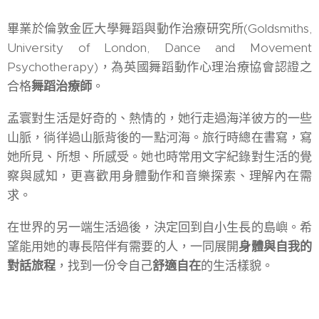
畢業於倫敦金匠大學舞蹈與動作治療研究所(Goldsmiths,
University of London, Dance and Movement
Psychotherapy)，為英國舞蹈動作心理治療協會認證之
合格
舞蹈治療師
。
孟寰對生活是好奇的、熱情的，她行走過海洋彼方的一些
山脈，徜徉過山脈背後的一點河海。旅行時總在書寫，寫
她所見、所想、所感受。她也時常用文字紀錄對生活的覺
察與感知，更喜歡用身體動作和音樂探索、理解內在需
求。
在世界的另一端生活過後，決定回到自小生長的島嶼。希
望能用她的專長陪伴有需要的人，一同展開
身體與自我的
對話旅程
，找到一份令自己
舒適自在
的生活樣貌。