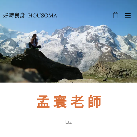
好時良身 HOUSOMA
孟 寰 老 師
Liz