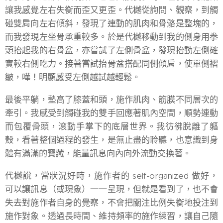
讓我感覺左右失衡而歪又更歪。代樾從詢問、觀察，到觸
碰雙肩向左右傾斜，發現了連動的肌肉和骨骼是整塊的，
而我發現左坐骨承重較多。於是代樾移動到我的側身用拳
頭抬起我的右骨盆，亦嘗試了左側骨盆，發現抬動左側確
實較右側吃力。接著嘗試抬骨盆搭配同側傾肩，使單側褶
皺，嘩！明顯感受左側越試越輕鬆。
最後平躺，墊高了膝蓋和頭，施作肌肉、筋膜不同層次的
牽引。我感受到觸碰我的雙手回應著肌內空間，順勢連動
而包覆骨頭，滾動手掌下的底層世界。我彷彿脫離了軀
殼，看著整個過程的發生，是無止盡的聆聽，也意識到身
體有滿滿的寶藏，能量訊息向內向外流動交換著。
代樾說，當狀況好時，施作者的 self-organized 做好，
可以讓訊息（或現象）一一呈現，但就是看到了，也不會
失去對施作者自身的覺察，不會把關注比例失衡地投注到
施作對象。透過長時間、維持頻率的施作練習，讓自己隨