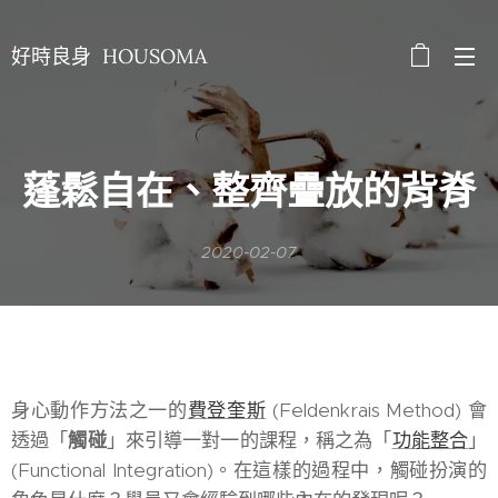
好時良身 HOUSOMA
蓬鬆自在、整齊疊放的背脊
2020-02-07
身心動作方法之一的
費登奎斯
(Feldenkrais Method) 會
透過「
觸碰
」來引導一對一的課程，稱之為「
功能整合
」
(Functional Integration)。在這樣的過程中，觸碰扮演的