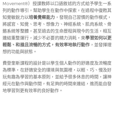
Movement®）授課教師以口語敘述的方式給予學生一系
列的動作導引，幫助學生在動作中探索，在過程中復甦其
知覺敏銳力以
培養覺察能力
，發現自己習慣的動作模式，
將感官、知覺、思考、想像力、神經系統、肌肉系統、骨
骼系統等整體，甚至過去的生命歷程與現今的生活，相互
連結重整運行，減少不必要的精力消耗，來
學習如何以更
輕鬆、和諧且流暢的方式，有效率地執行動作
，並發揮理
想的功能與狀態。
費登奎斯課程的設計是以學生個人動作的舒適度及流暢度
為標準，在舒適安全的環境與氛圍裡，以輕、巧、慢及好
玩有趣為學習的基本原則，並給予很多休息的時間，讓神
經元在動作與動作間，有足夠的時間來連結，進而能自發
地學習到更有效率的良好動作。