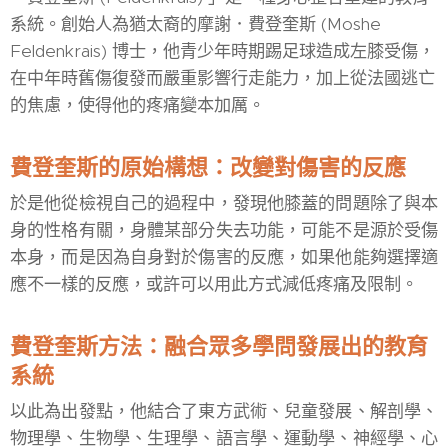
系統。創始人為猶太裔的摩謝．費登奎斯 (Moshe
Feldenkrais) 博士，他青少年時期踢足球造成左膝受傷，
在中年時舊傷復發而嚴重影響行走能力，加上從法國逃亡
的焦慮，使得他的疼痛變本加厲。
費登奎斯的原始構想：改變對傷害的反應
於是他從檢視自己的過程中，發現他膝蓋的問題除了與本
身的性格有關，身體某部分失去功能，可能不是源於受傷
本身，而是因為自身對於傷害的反應，如果他能夠選擇適
應不一樣的反應，或許可以用此方式減低疼痛及限制。
費登奎斯方法：融合眾多學問發展出的教育
系統
以此為出發點，他結合了東方武術、兒童發展、解剖學、
物理學、生物學、生理學、語言學、運動學、神經學、心