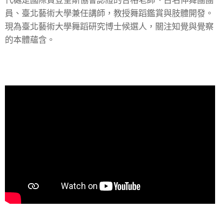
代樾是國際費登奎斯協會認證的合格老師、古名伸舞團團
員、臺北藝術大學兼任講師，教授舞蹈鑑賞與肢體開發。
現為臺北藝術大學舞蹈研究博士候選人，關注知覺與覺察
的本體蘊含。