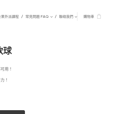
企業外派課程
常見問題 FAQ
聯絡我們
購物車
軟球
都可用！
持力！