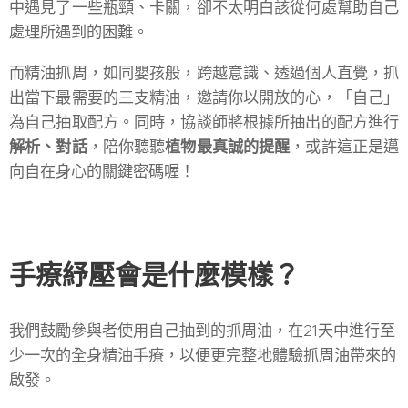
中遇見了一些瓶頸、卡關，卻不太明白該從何處幫助自己
處理所遇到的困難。
而精油抓周，如同嬰孩般，跨越意識、透過個人直覺，抓
出當下最需要的三支精油，邀請你以開放的心，「自己」
為自己抽取配方。同時，協談師將根據所抽出的配方進行
解析、對話
，陪你聽聽
植物最真誠的提醒
，或許這正是邁
向自在身心的關鍵密碼喔！
手療紓壓會是什麼模樣？
我們鼓勵參與者使用自己抽到的抓周油，在21天中進行至
少一次的全身精油手療，以便更完整地體驗抓周油帶來的
啟發。