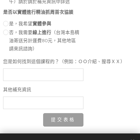
午）請於請於補充資訊中詳述
是否以實體進行精油抓周首次協談
是，我希望
實體參與
否，我需要
線上進行
（台灣本島精
油寄送另計運費80元，其他地區
請來訊諮詢）
您是如何找到這個課程的？（例如：ＯＯ介紹、搜尋ＸＸ）
其他補充資訊
提 交 表 格