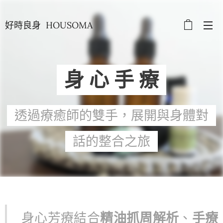
好時良身 HOUSOMA
身 心 手 療
透過療癒師的雙手，展開與身體對
話的整合之旅
身心芳療結合
精油抓周解析
、
手療